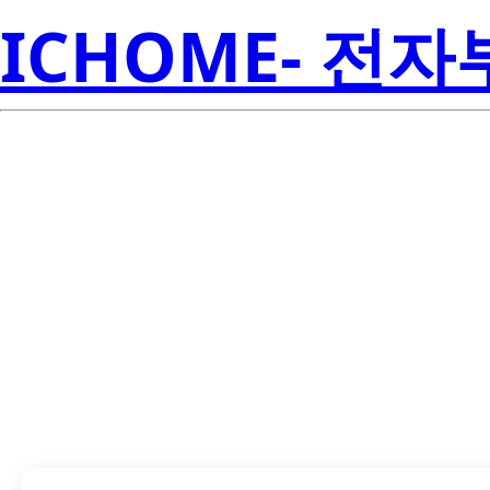
ICHOME- 전
LTC-4627