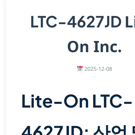
L
LTC-4627JD
On Inc.
2025-12-08
Lite-On LTC-
4627JD: 산업