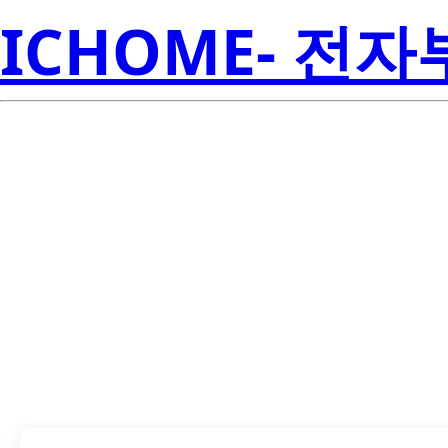
ICHOME- 전
LTC-365