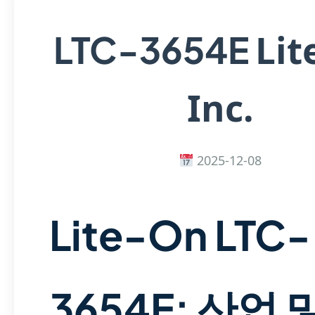
Lit
LTC-3654E
Inc.
2025-12-08
Lite-On LTC-
3654E: 산업 