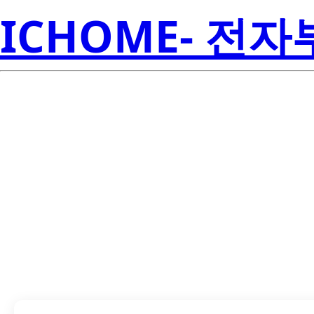
ICHOME- 전
LTC-365