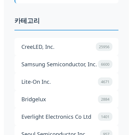
카테고리
CreeLED, Inc.
25956
Samsung Semiconductor, Inc.
6600
Lite-On Inc.
4671
Bridgelux
2884
Everlight Electronics Co Ltd
1401
Seoul Semiconductor Inc.
957