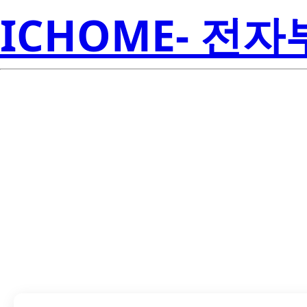
ICHOME- 전
LTA-100