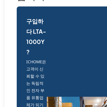
구입하
다 LTA-
1000Y
?
ICHOME은
고객이 신
뢰할 수 있
는 독립적
인 전자 부
품 유통업
체가 되기