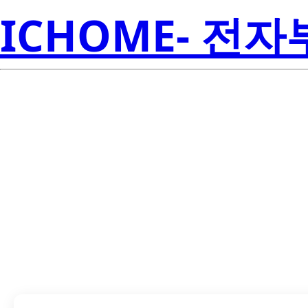
ICHOME- 전
LTA-100