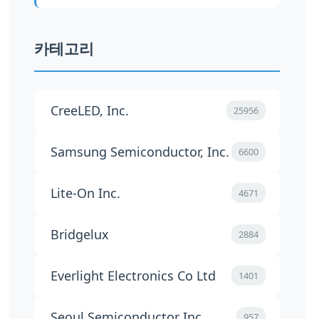
카테고리
CreeLED, Inc.
25956
Samsung Semiconductor, Inc.
6600
Lite-On Inc.
4671
Bridgelux
2884
Everlight Electronics Co Ltd
1401
Seoul Semiconductor Inc.
957