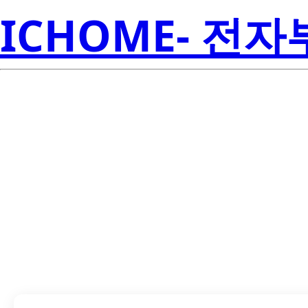
ICHOME- 전
HSDL-42