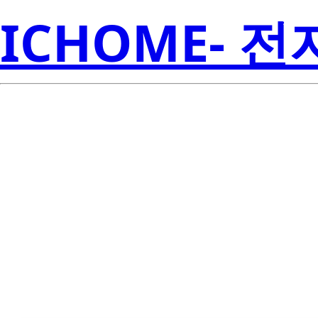
ICHOME- 
Li
HSDL-4220