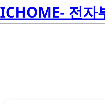
ICHOME- 전
HSDL-3612