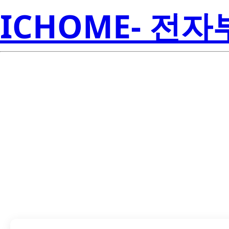
ICHOME- 전
HSDL-3208