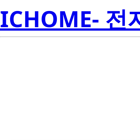
ICHOME- 
CNY17F-2S-T