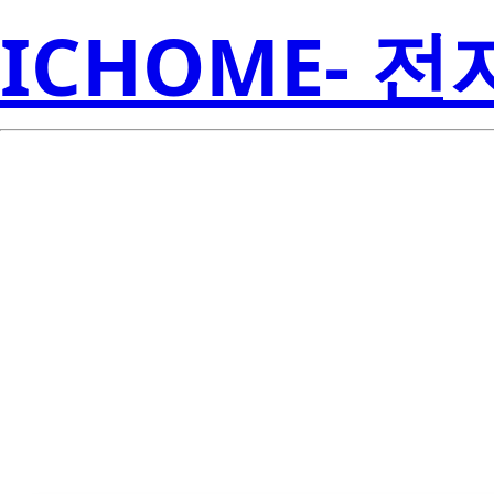
ICHOME- 
Lit
4N37S-TA1