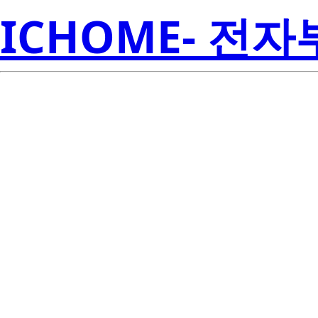
ICHOME- 전
LMR020-HS0
Cree