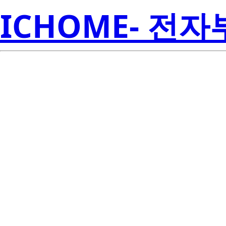
ICHOME- 전
CXA1512-00
Cree