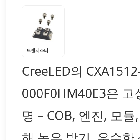
트랜지스터
CreeLED의 CXA1512-
000F0HM40E3은 고
명 – COB, 엔진, 모
해 높은 밝기, 우수한